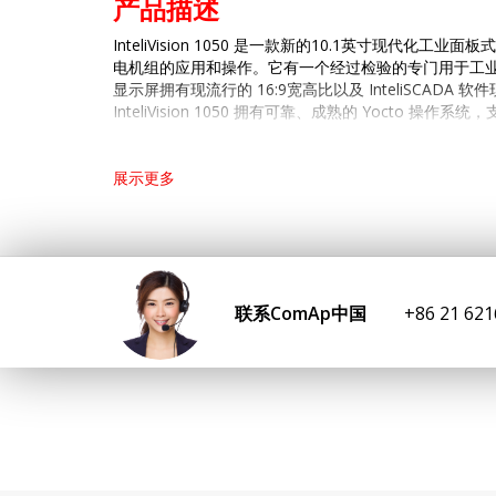
产品描
述
InteliVision 1050 是一款新的10.1英寸现代化工
电机组的应用和操作。它有一个经过检验的专门用于工
显示屏拥有现流行的 16:9宽高比以及 InteliSCADA 软
InteliVision 1050 拥有可靠、成熟的 Yocto 操作
关键特性
展示更多
根据特定应用自动生成屏幕 10.1" 无风扇紧凑
预装 ComAp InteliSCADA 显示器开机、正面屏
操作 温度广泛， 范围为 -30 至 70°C
前面板符合 IP65 标准
在数据库中长期存储数据
可通过以太网、RS-232 和 RS-485 进行通信
联系ComAp中国
+86 21 62
2 个 USB 端口和一个 SD 卡插槽
Linux 操作系统
应用概览