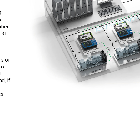
0
p
mber
 31.
rs or
to
d
d, if
ts