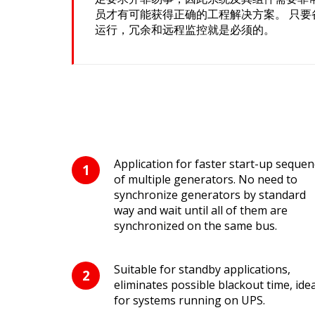
员才有可能获得正确的工程解决方案。 只要
运行，冗余和远程监控就是必须的。
Application for faster start-up sequen
of multiple generators. No need to
synchronize generators by standard
way and wait until all of them are
synchronized on the same bus.
Suitable for standby applications,
eliminates possible blackout time, idea
for systems running on UPS.