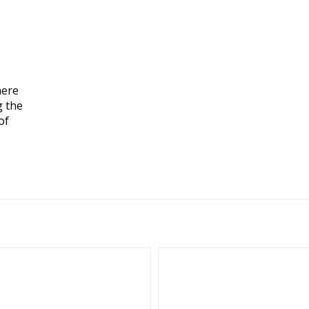
here
g the
of