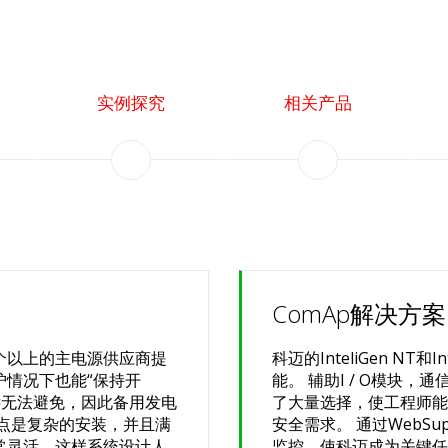
实例探究
相关产品
ComAp解决方案
个以上的主电源供应商提
科迈的InteliGen NT
护情况下也能“保持开
能。 辅助I / O模块
远无法避免，因此备用发电
了大量选择，使工程师能
点是复杂的安装，并且满
安全需求。 通过WebSu
常灵活，这样系统设计人
监控，使科迈成为关键任