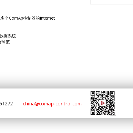
omAp控制器的Internet
组数据系统
全球范
或RS485连接）
接到楼宇管理和其他系统
即用（无需固定IP）
基于云的远程监控系统提供支持
LTE天线是封装的一部分）
161272
china@comap-control.com
配合使用
制器与标准固件一起使用