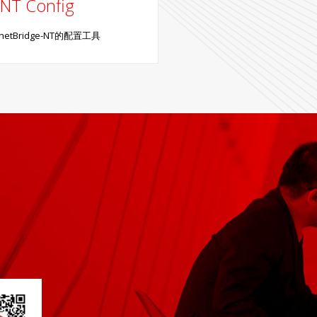
-NT Config
ernetBridge-NT的配置工具