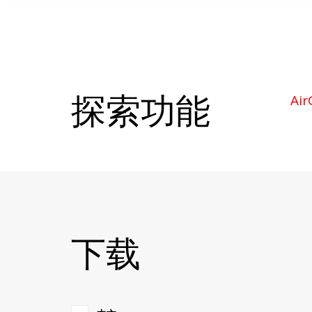
部分支持的控制器
控制器基于平台InteliLite NT，InteliCompact NT，Int
Mobile，InteliDrive DCU
上述平台的支持仅限于ComAp监控和配置工具的Dir
动电子邮件
不支持的控制器
探索功能
Air
控制器基于Plali InteliSys CU和InteliGen 
注意：对特定控制器分支的支持也取决于控制器
支持的乐队
要订购适用于您的网络的产品的正确修改，请注
设备类型订购代码2G频段[MHz] 3G频段[MHz] 4G
InternetBridge-NT IB-NT
下载
850,900,1800,1900
800,850，AWS（1700/2100），
1900年，2100年（乐队6,5,4,2,1）/
InternetBridge-NT 4G CM2IB4GEBFB 900,180