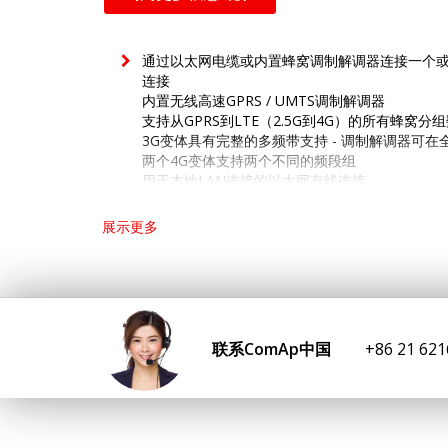
通过以太网电缆或内置蜂窝调制解调器连接一个或多个C
连接
内置无线高速GPRS / UMTS调制解调器
支持从GPRS到LTE（2.5G到4G）的所有蜂窝分
3G变体具有完整的多频带支持 - 调制解调器可在
两个4G变体支持两个不同的频段组
用于本地LAN连接的以太网有线连接
单个模块可用于同一站点上的多个控制器（通过CAN
MODBUS / TCP，SNMP协议支持 - 直接连
展示更多
包括ComAp AirGate技术 - 随时随地轻松即插
专为WebSupervisor设计 - 完全由ComAp
内置全球定位系统* - 跟踪您的设备
耐用的金属外壳，带DIN导轨安装
SIM卡座无需拆卸即可使用
用于外部GPS和GSM天线的SMA连接器（4G / 
联系ComAp中国
+86 21 62
宽范围8-36 VDC电源电压
可与直接连接或AirGate技术的ComAp监控软件
完全支持控制器
基于InteliGen NT和InteliSys NT平台的控