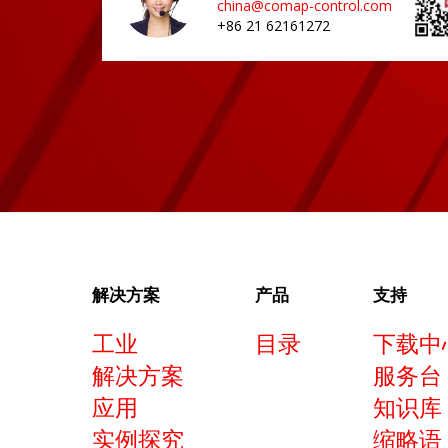
china@comap-control.com
+86 21 62161272
解决方案
产品
支持
工业
目录
下载中
解决方案
服务台
应用
知识库
实例探究
缩略语