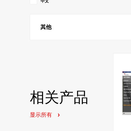
中文
8,3,1）
800,900,1800,2100,2600（乐队20,8,3,7,1）
InternetBridge-NT 4G CM2IB4GABFB 850,900
AWS（1700/2100），1900（Bands 5,4,2）700,
其他
AWS（1700/2100），1900（Bands 13,17,5， 
有关特定国家/地区的LTE网络可用性的更多信息
面还提供了LTE部署的概述：LTE网络
在确定LTE兼容性时，请仅使用频段编号，而不
多个不兼容的频段。
相关产品
显示所有