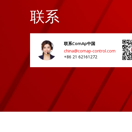
联系
联系ComAp中国
china@comap-control.com
+86 21 62161272