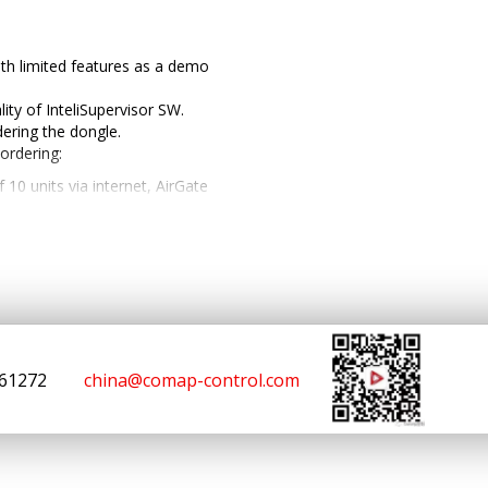
th limited features as a demo
lity of InteliSupervisor SW.
dering the dongle.
 ordering:
10 units via internet, AirGate
20 units via internet, AirGate
50 units via internet, AirGate
of unlimitted number of units
161272
china@comap-control.com