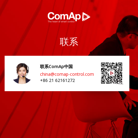
联系
联系ComAp中国
china@comap-control.com
+86 21 62161272