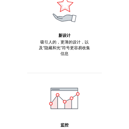
有效的短信和不同语言的电子邮件
内置PLC，辅以LiteEdit 2015中的PLC监控工具
板载9个输入和6个输出
2x 10 A二进制输出，用于起动和燃油电磁阀
通过插件或CAN模块提供更多I / O（CM-BIO8-EFCP，Inteli
AIN8，Inteli IO8 / 8，IGS-PTM）
新设计
CAN上的远程报警器
吸引人的，更薄的设计，以
实时时钟
及“隐藏和光”符号更容易收集
多用途灵活的计时器
信息
基于灵活事件的历史记录，最多可举办350场活
真有效值测量
全面的保护
UL认证
监控