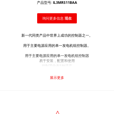
产品型号:
IL3MRS11BAA
询问更多信息
现在
新一代同类产品中世界上成功的控制器之一。
用于主要电源应用的单一发电机组控制器。
用于主要电源应用的单一发电机组控制器
易于安装，配置和使用
控制器中有5种语言
3级密码
3套替代配置
展示更多
与EFI引擎直接通信
第4层最终准备就绪
远程监控
广泛的通信功能包括：
通过RS232，RS485，CAN和板载USB连接
使用以太网上网
Modbus（TCP / RTU）