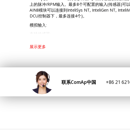
上的脉冲/RPM输入。最多8个可配置的输入(传感器)可以连
AIN8模块可以连接到InteliSys NT, InteliGen NT, Inteli
DCU控制器下，最多连接4个)。
模拟输入
:
支持传感器
:
电阻 三线输入
展示更多
常见电阻: 0-250Ω, 0-2400Ω, 0-10kΩ
​温度传感器：Pt100, Pt1000, Ni100, Ni10
电流(有源或无源传感器)
±20mA , 0-20mA, 4-20mA
电压
±1V, 0-2,4V, 0-5V, 0-10V
联系ComAp中国
+86 21 62
Lambda probes
不支持热电偶
(测量回路是为Lambda p
偶)
脉冲
/ RPM传感器
:
RPM测量频率为4Hz - 10kHz的脉冲
脉冲
可通过静电计、流量计测量脉冲(测量总消