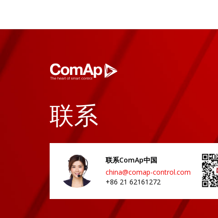
联系
联系ComAp中国
china@comap-control.com
+86 21 62161272